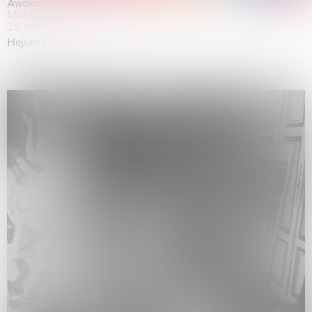
Awakened
Mahkjip THEILMA Seoul Flagship Store, Seoul
29.08.2026 | 05.09.2026
Hejum Bä