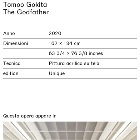
Tomoo Gokita
The Godfather
Anno
2020
Dimensioni
162 × 194 cm
63 3/4 × 76 3/8 inches
Tecnica
Pittura acrilica su tela
edition
Unique
& una certa massa alla base di tutto /
Rat-A-Hum-Tat-Tat-Rat-A-Hum-Tat-
Imitation of life (Imitare la vita)
Why the Butterflies
The Land is Speaking
Awakened
One Table, Two Chairs 一桌二椅
& determined mass at the base of it all
Tat
Skyler Chen
Nicole Wittenberg
Daisy Dodd-Noble
Hejum Bä
Xue Ruozhe
Lawrence Weiner
Xiao Guo Hui
Casa Masaccio Centro per l'Arte Contemporanea, San
MASSIMODECARLO, Hong Kong
MASSIMODECARLO London, London
Giovanni Valdarno
Mahkjip THEILMA Seoul Flagship Store, Seoul
MASSIMODECARLO, London
MASSIMODECARLO, Milano
MASSIMODECARLO Pièce Unique, Paris
26.06.2026 | 07.10.2026
25.06.2026 | 21.08.2026
06.06.2026 | 20.09.2026
29.08.2026 | 05.09.2026
03.09.2026 | 07.10.2026
10.09.2026 | 10.10.2026
01.09.2026 | 12.09.2026
Questa opera appare in
discover_more
discover_more
discover_more
discover_more
discover_more
discover_more
discover_more
prev
next
Mostre in corso