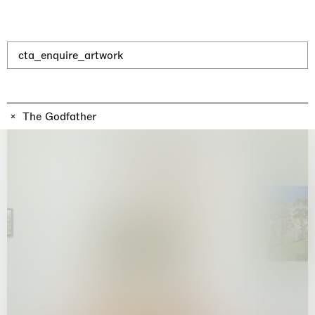
Why the Butterflies
Hong Kong
26.06.2026 | 07.10.2026
Nicole Wittenberg
cta_enquire_artwork
The Godfather