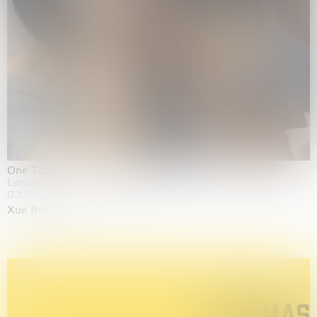
One Table, Two Chairs 一桌二椅
London
03.09.2026 | 07.10.2026
Xue Ruozhe