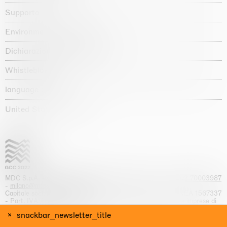
Supporto
Environmental statement
Dichiarazione di accessibilità
Whistleblowing
language :
United States / USD $
MDC S.p.A. -
viale Lombardia, 17, I-20131 Milano
- T.
+39 02 70003987
-
milano@massimodecarlo.com
Capitale sociale interamente versato: EUR 1.514.762,00 – REA 1567337
- Part. IVA / C.F. 12584550151 - Iscrizione al Registro delle imprese di
Milano n. 12584550151
snackbar_newsletter_title
website by Giga