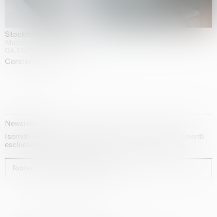
Stockholm Slides
Moderna Museet, Stockholm
04.10.2025 | 03.10.2030
Carsten Höller
Newsletter
Iscriviti alla nostra newsletter per ricevere aggiornamenti
esclusivi sui nostri artisti, sulle mostre e sulle fiere.
footer_newsletter_subscribe