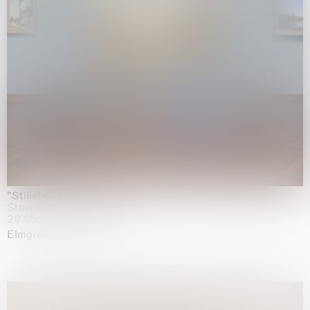
"Stilleben mit Gemüse”
Staedel Museum, Frankfurt
20.05.2026 | 17.01.2027
Elmgreen & Dragset