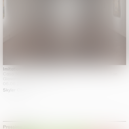
Imitation of life (Imitare la vita)
Casa Masaccio Centro per l'Arte Contemporanea, San
Giovanni Valdarno
06.06.2026 | 20.09.2026
Skyler Chen
Prossime mostre