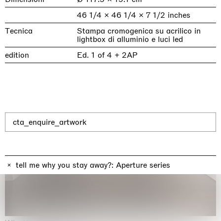
46 1/4 × 46 1/4 × 7 1/2 inches
Tecnica
Stampa cromogenica su acrilico in
lightbox di alluminio e luci led
edition
Ed. 1 of 4 + 2AP
cta_enquire_artwork
tell me why you stay away?: Aperture series