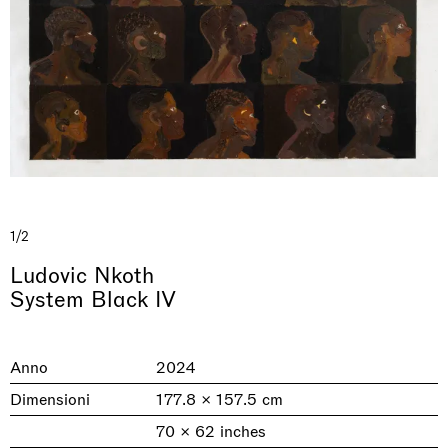
1/2
& una certa massa alla base di tutto /
Rat-A-Hum-Tat-Tat-Rat-A-Hum-Tat-
Imitation of life (Imitare la vita)
Why the Butterflies
The Land is Speaking
Awakened
One Table, Two Chairs 一桌二椅
& determined mass at the base of it all
Tat
Ludovic Nkoth
Skyler Chen
Nicole Wittenberg
Daisy Dodd-Noble
Hejum Bä
Xue Ruozhe
Lawrence Weiner
Xiao Guo Hui
System Black IV
Casa Masaccio Centro per l'Arte Contemporanea, San
MASSIMODECARLO, Hong Kong
MASSIMODECARLO London, London
Giovanni Valdarno
Mahkjip THEILMA Seoul Flagship Store, Seoul
MASSIMODECARLO, London
MASSIMODECARLO, Milano
MASSIMODECARLO Pièce Unique, Paris
26.06.2026 | 07.10.2026
25.06.2026 | 21.08.2026
06.06.2026 | 20.09.2026
29.08.2026 | 05.09.2026
03.09.2026 | 07.10.2026
10.09.2026 | 10.10.2026
01.09.2026 | 12.09.2026
Anno
2024
discover_more
discover_more
discover_more
discover_more
discover_more
discover_more
discover_more
prev
next
Dimensioni
177.8 × 157.5 cm
70 × 62 inches
Mostre in corso