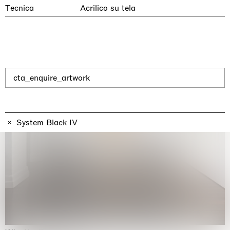
Tecnica
Acrilico su tela
cta_enquire_artwork
System Black IV