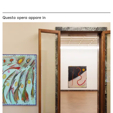
Questa opera appare in