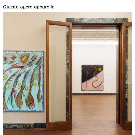
Questa opera appare in