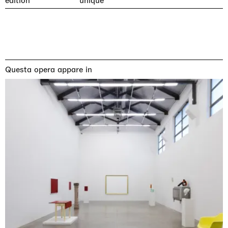
edition
unique
Questa opera appare in