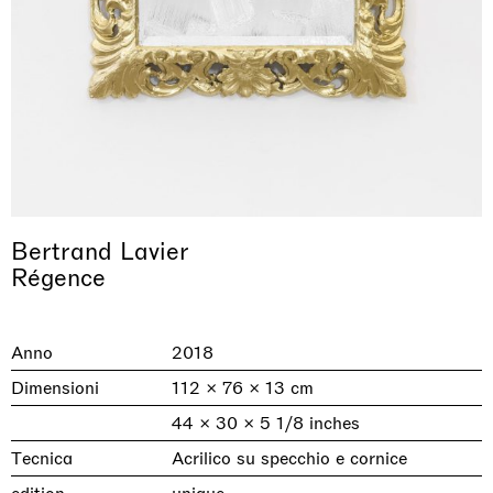
Bertrand Lavier
& una certa massa alla base di tutto /
Rat-A-Hum-Tat-Tat-Rat-A-Hum-Tat-
Régence
Imitation of life (Imitare la vita)
Why the Butterflies
The Land is Speaking
Awakened
One Table, Two Chairs 一桌二椅
& determined mass at the base of it all
Tat
Skyler Chen
Nicole Wittenberg
Daisy Dodd-Noble
Hejum Bä
Xue Ruozhe
Lawrence Weiner
Xiao Guo Hui
Casa Masaccio Centro per l'Arte Contemporanea, San
Anno
2018
MASSIMODECARLO, Hong Kong
MASSIMODECARLO London, London
Giovanni Valdarno
Mahkjip THEILMA Seoul Flagship Store, Seoul
MASSIMODECARLO, London
MASSIMODECARLO, Milano
MASSIMODECARLO Pièce Unique, Paris
26.06.2026 | 07.10.2026
25.06.2026 | 21.08.2026
06.06.2026 | 20.09.2026
29.08.2026 | 05.09.2026
03.09.2026 | 07.10.2026
10.09.2026 | 10.10.2026
01.09.2026 | 12.09.2026
Dimensioni
112 × 76 × 13 cm
discover_more
discover_more
discover_more
discover_more
discover_more
discover_more
discover_more
44 × 30 × 5 1/8 inches
prev
next
Tecnica
Acrilico su specchio e cornice
Mostre in corso