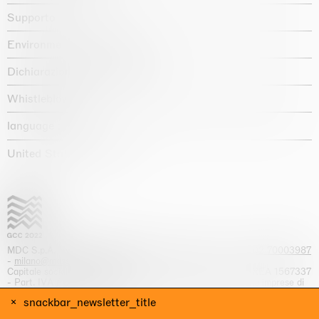
Supporto
Environmental statement
Dichiarazione di accessibilità
Whistleblowing
language :
United States / USD $
MDC S.p.A. -
viale Lombardia, 17, I-20131 Milano
- T.
+39 02 70003987
-
milano@massimodecarlo.com
Capitale sociale interamente versato: EUR 1.514.762,00 – REA 1567337
- Part. IVA / C.F. 12584550151 - Iscrizione al Registro delle imprese di
Milano n. 12584550151
snackbar_newsletter_title
website by Giga