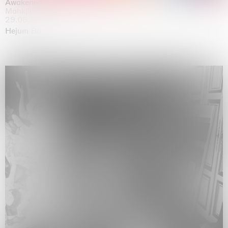
Awakened
Mahkjip THEILMA Seoul Flagship Store, Seoul
29.08.2026 | 05.09.2026
Hejum Bä