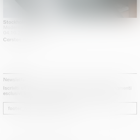
Stockholm Slides
Moderna Museet, Stockholm
04.10.2025 | 03.10.2030
Carsten Höller
Newsletter
Iscriviti alla nostra newsletter per ricevere aggiornamenti
esclusivi sui nostri artisti, sulle mostre e sulle fiere.
footer_newsletter_subscribe