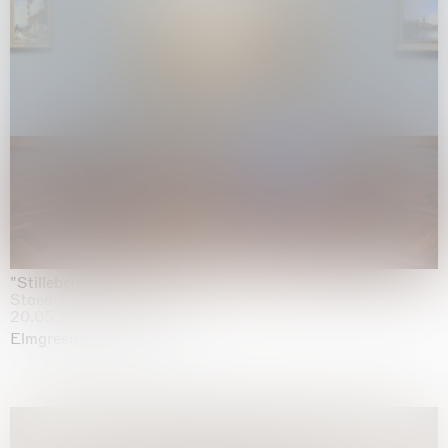
"Stilleben mit Gemüse”
Staedel Museum, Frankfurt
20.05.2026 | 17.01.2027
Elmgreen & Dragset