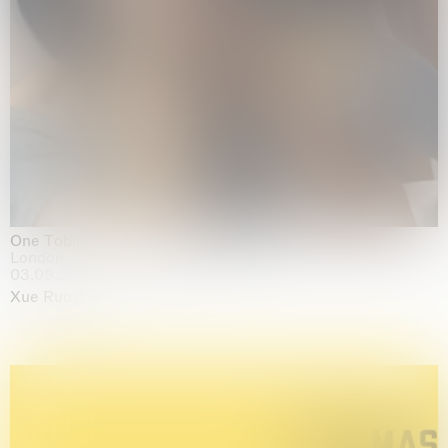
One Table, Two Chairs 一桌二椅
London
03.09.2026 | 07.10.2026
Xue Ruozhe