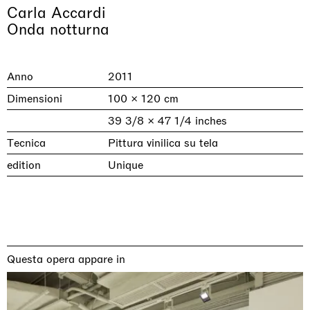
Carla Accardi
Onda notturna
Anno
2011
Dimensioni
100 × 120 cm
39 3/8 × 47 1/4 inches
Tecnica
Pittura vinilica su tela
edition
Unique
& una certa massa alla base di tutto /
Rat-A-Hum-Tat-Tat-Rat-A-Hum-Tat-
Imitation of life (Imitare la vita)
Why the Butterflies
The Land is Speaking
Awakened
One Table, Two Chairs 一桌二椅
& determined mass at the base of it all
Tat
Skyler Chen
Nicole Wittenberg
Daisy Dodd-Noble
Hejum Bä
Xue Ruozhe
Lawrence Weiner
Xiao Guo Hui
Casa Masaccio Centro per l'Arte Contemporanea, San
MASSIMODECARLO, Hong Kong
MASSIMODECARLO London, London
Giovanni Valdarno
Mahkjip THEILMA Seoul Flagship Store, Seoul
MASSIMODECARLO, London
MASSIMODECARLO, Milano
MASSIMODECARLO Pièce Unique, Paris
26.06.2026 | 07.10.2026
25.06.2026 | 21.08.2026
06.06.2026 | 20.09.2026
29.08.2026 | 05.09.2026
03.09.2026 | 07.10.2026
10.09.2026 | 10.10.2026
01.09.2026 | 12.09.2026
Questa opera appare in
discover_more
discover_more
discover_more
discover_more
discover_more
discover_more
discover_more
prev
next
Mostre in corso