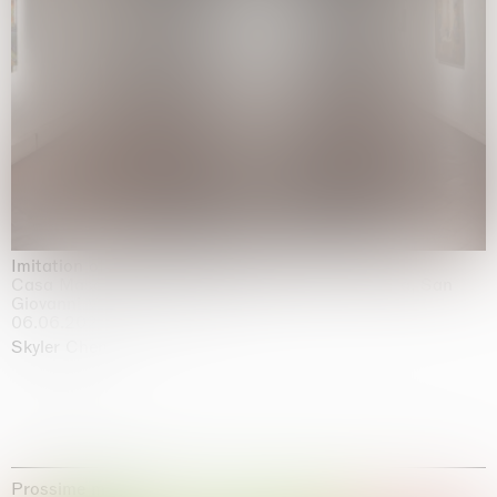
Imitation of life (Imitare la vita)
Casa Masaccio Centro per l'Arte Contemporanea, San
Giovanni Valdarno
06.06.2026 | 20.09.2026
Skyler Chen
Prossime mostre