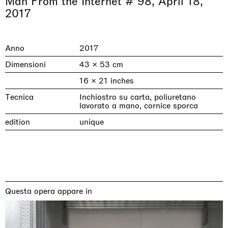
Man From the Internet # 98, April 18,
2017
Anno
2017
Dimensioni
43 × 53 cm
16 × 21 inches
Tecnica
Inchiostro su carta, poliuretano
lavorato a mano, cornice sporca
edition
unique
& una certa massa alla base di tutto /
Rat-A-Hum-Tat-Tat-Rat-A-Hum-Tat-
Imitation of life (Imitare la vita)
Why the Butterflies
The Land is Speaking
Awakened
One Table, Two Chairs 一桌二椅
& determined mass at the base of it all
Tat
Skyler Chen
Nicole Wittenberg
Daisy Dodd-Noble
Hejum Bä
Xue Ruozhe
Lawrence Weiner
Xiao Guo Hui
Casa Masaccio Centro per l'Arte Contemporanea, San
MASSIMODECARLO, Hong Kong
MASSIMODECARLO London, London
Giovanni Valdarno
Mahkjip THEILMA Seoul Flagship Store, Seoul
MASSIMODECARLO, London
MASSIMODECARLO, Milano
MASSIMODECARLO Pièce Unique, Paris
26.06.2026 | 07.10.2026
25.06.2026 | 21.08.2026
06.06.2026 | 20.09.2026
29.08.2026 | 05.09.2026
03.09.2026 | 07.10.2026
10.09.2026 | 10.10.2026
01.09.2026 | 12.09.2026
Questa opera appare in
discover_more
discover_more
discover_more
discover_more
discover_more
discover_more
discover_more
prev
next
Mostre in corso