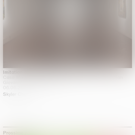
Imitation of life (Imitare la vita)
Casa Masaccio Centro per l'Arte Contemporanea, San
Giovanni Valdarno
06.06.2026 | 20.09.2026
Skyler Chen
Prossime mostre