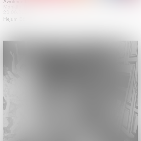
Awakened
Mahkjip THEILMA Seoul Flagship Store, Seoul
29.08.2026 | 05.09.2026
Hejum Bä