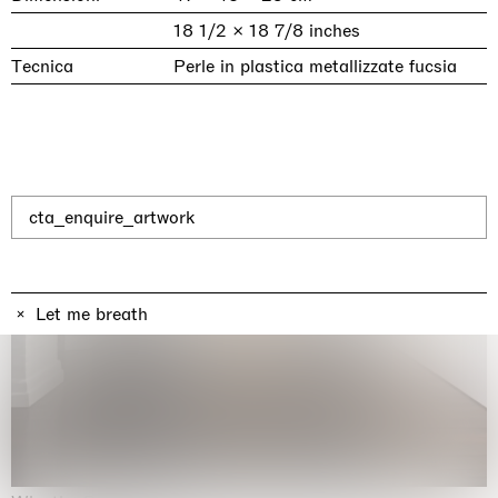
18 1/2 × 18 7/8 inches
Tecnica
Perle in plastica metallizzate fucsia
cta_enquire_artwork
Let me breath