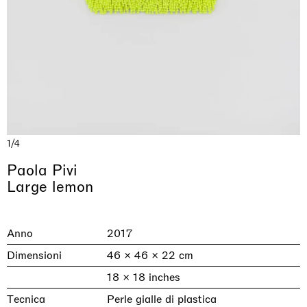
1/4
& una certa massa alla base di tutto /
Rat-A-Hum-Tat-Tat-Rat-A-Hum-Tat-
Paola Pivi
Imitation of life (Imitare la vita)
Why the Butterflies
The Land is Speaking
Awakened
One Table, Two Chairs 一桌二椅
& determined mass at the base of it all
Tat
Large lemon
Skyler Chen
Nicole Wittenberg
Daisy Dodd-Noble
Hejum Bä
Xue Ruozhe
Lawrence Weiner
Xiao Guo Hui
Casa Masaccio Centro per l'Arte Contemporanea, San
MASSIMODECARLO, Hong Kong
MASSIMODECARLO London, London
Giovanni Valdarno
Mahkjip THEILMA Seoul Flagship Store, Seoul
MASSIMODECARLO, London
MASSIMODECARLO, Milano
MASSIMODECARLO Pièce Unique, Paris
Anno
2017
26.06.2026 | 07.10.2026
25.06.2026 | 21.08.2026
06.06.2026 | 20.09.2026
29.08.2026 | 05.09.2026
03.09.2026 | 07.10.2026
10.09.2026 | 10.10.2026
01.09.2026 | 12.09.2026
Dimensioni
46 × 46 × 22 cm
discover_more
discover_more
discover_more
discover_more
discover_more
discover_more
discover_more
prev
next
18 × 18 inches
Tecnica
Perle gialle di plastica
Mostre in corso