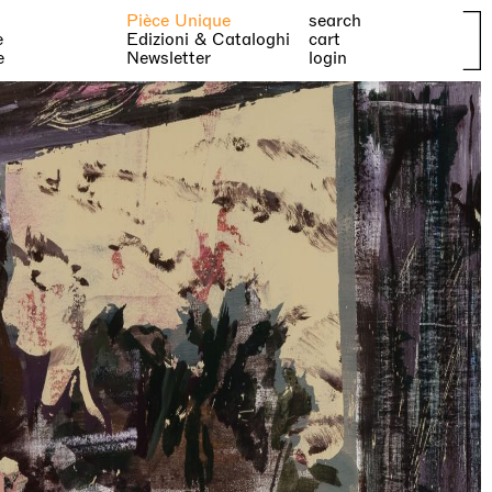
Pièce Unique
search
e
Edizioni & Cataloghi
cart
e
Newsletter
login