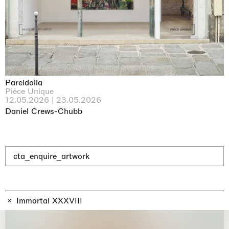
Why the Butterflies
Hong Kong
26.06.2026 | 07.10.2026
Nicole Wittenberg
Pareidolia
Pièce Unique
12.05.2026 | 23.05.2026
Daniel Crews-Chubb
cta_enquire_artwork
Immortal XXXVIII