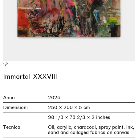
1/4
& una certa massa alla base di tutto /
Rat-A-Hum-Tat-Tat-Rat-A-Hum-Tat-
Immortal XXXVIII
Imitation of life (Imitare la vita)
Why the Butterflies
The Land is Speaking
Awakened
One Table, Two Chairs 一桌二椅
& determined mass at the base of it all
Tat
Skyler Chen
Nicole Wittenberg
Daisy Dodd-Noble
Hejum Bä
Xue Ruozhe
Lawrence Weiner
Xiao Guo Hui
Casa Masaccio Centro per l'Arte Contemporanea, San
Anno
2026
MASSIMODECARLO, Hong Kong
MASSIMODECARLO London, London
Giovanni Valdarno
Mahkjip THEILMA Seoul Flagship Store, Seoul
MASSIMODECARLO, London
MASSIMODECARLO, Milano
MASSIMODECARLO Pièce Unique, Paris
26.06.2026 | 07.10.2026
25.06.2026 | 21.08.2026
06.06.2026 | 20.09.2026
29.08.2026 | 05.09.2026
03.09.2026 | 07.10.2026
10.09.2026 | 10.10.2026
01.09.2026 | 12.09.2026
Dimensioni
250 × 200 × 5 cm
98 1/3 × 78 2/3 × 2 inches
discover_more
discover_more
discover_more
discover_more
discover_more
discover_more
discover_more
prev
next
Tecnica
Oil, acrylic, characoal, spray paint, ink,
sand and collaged fabrics on canvas
Mostre in corso