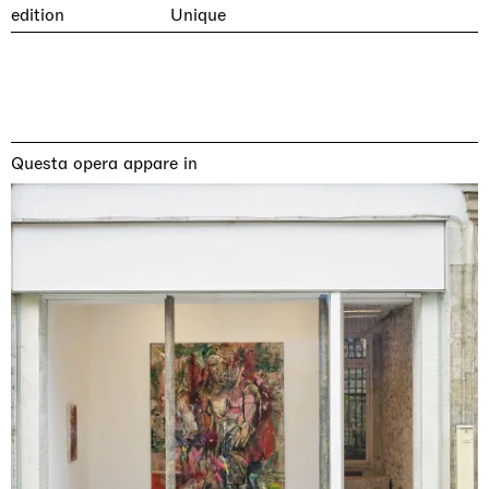
edition
Unique
Questa opera appare in