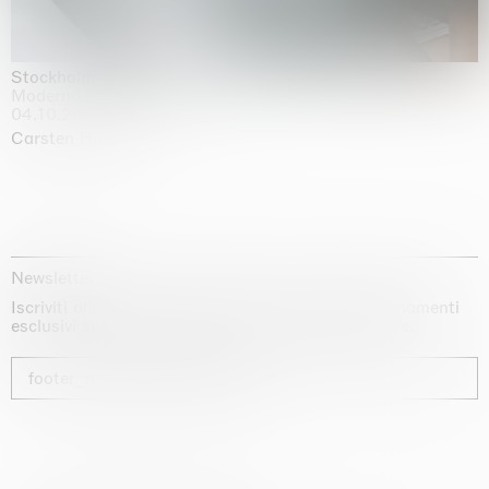
Stockholm Slides
Moderna Museet, Stockholm
04.10.2025 | 03.10.2030
Carsten Höller
Newsletter
Iscriviti alla nostra newsletter per ricevere aggiornamenti
esclusivi sui nostri artisti, sulle mostre e sulle fiere.
footer_newsletter_subscribe