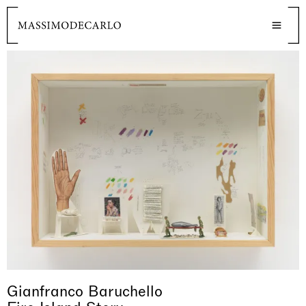
Gianfranco Baruchello