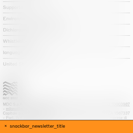
Supporto
Environmental statement
Dichiarazione di accessibilità
Whistleblowing
language :
United States / USD $
MDC S.p.A. -
viale Lombardia, 17, I-20131 Milano
- T.
+39 02 70003987
-
milano@massimodecarlo.com
Capitale sociale interamente versato: EUR 1.514.762,00 – REA 1567337
- Part. IVA / C.F. 12584550151 - Iscrizione al Registro delle imprese di
Milano n. 12584550151
snackbar_newsletter_title
website by Giga