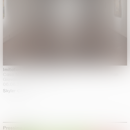
Imitation of life (Imitare la vita)
Casa Masaccio Centro per l'Arte Contemporanea, San
Giovanni Valdarno
06.06.2026 | 20.09.2026
Skyler Chen
Prossime mostre