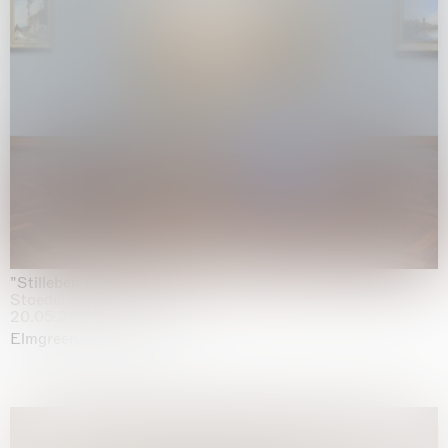
"Stilleben mit Gemüse”
Staedel Museum, Frankfurt
20.05.2026 | 17.01.2027
Elmgreen & Dragset