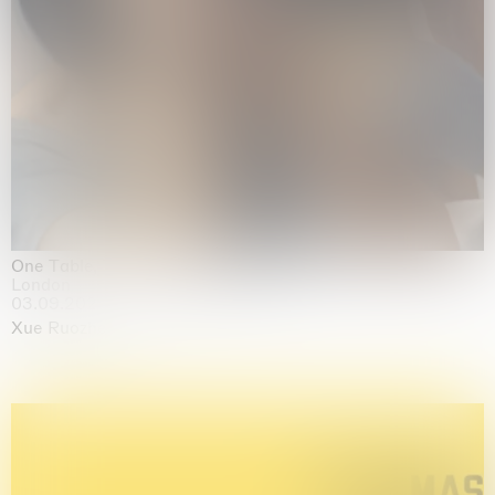
One Table, Two Chairs 一桌二椅
London
03.09.2026 | 07.10.2026
Xue Ruozhe