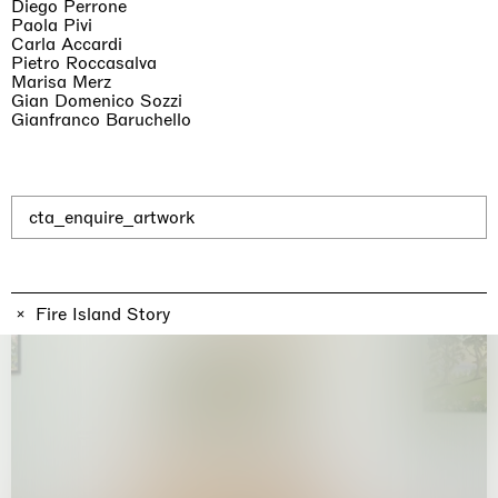
Why the Butterflies
Diego Perrone
Hong Kong
Paola Pivi
26.06.2026 | 07.10.2026
Carla Accardi
Pietro Roccasalva
Nicole Wittenberg
Marisa Merz
Gian Domenico Sozzi
Gianfranco Baruchello
cta_enquire_artwork
Fire Island Story