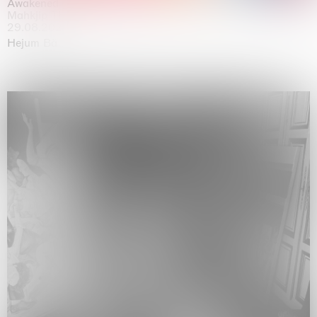
Awakened
Mahkjip THEILMA Seoul Flagship Store, Seoul
29.08.2026 | 05.09.2026
Hejum Bä