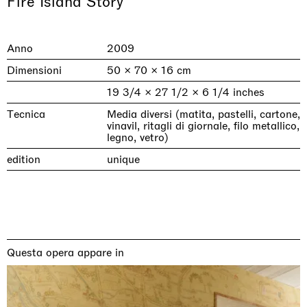
Fire Island Story
Anno
2009
Dimensioni
50 × 70 × 16 cm
19 3/4 × 27 1/2 × 6 1/4 inches
Tecnica
Media diversi (matita, pastelli, cartone,
vinavil, ritagli di giornale, filo metallico,
legno, vetro)
edition
unique
& una certa massa alla base di tutto /
Rat-A-Hum-Tat-Tat-Rat-A-Hum-Tat-
Imitation of life (Imitare la vita)
Why the Butterflies
The Land is Speaking
Awakened
One Table, Two Chairs 一桌二椅
& determined mass at the base of it all
Tat
Skyler Chen
Nicole Wittenberg
Daisy Dodd-Noble
Hejum Bä
Xue Ruozhe
Lawrence Weiner
Xiao Guo Hui
Casa Masaccio Centro per l'Arte Contemporanea, San
MASSIMODECARLO, Hong Kong
MASSIMODECARLO London, London
Giovanni Valdarno
Mahkjip THEILMA Seoul Flagship Store, Seoul
MASSIMODECARLO, London
MASSIMODECARLO, Milano
MASSIMODECARLO Pièce Unique, Paris
26.06.2026 | 07.10.2026
25.06.2026 | 21.08.2026
06.06.2026 | 20.09.2026
29.08.2026 | 05.09.2026
03.09.2026 | 07.10.2026
10.09.2026 | 10.10.2026
01.09.2026 | 12.09.2026
Questa opera appare in
discover_more
discover_more
discover_more
discover_more
discover_more
discover_more
discover_more
prev
next
Mostre in corso