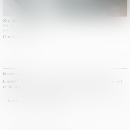
Stockholm Slides
Moderna Museet, Stockholm
04.10.2025 | 03.10.2030
Carsten Höller
Newsletter
Iscriviti alla nostra newsletter per ricevere aggiornamenti
esclusivi sui nostri artisti, sulle mostre e sulle fiere.
footer_newsletter_subscribe