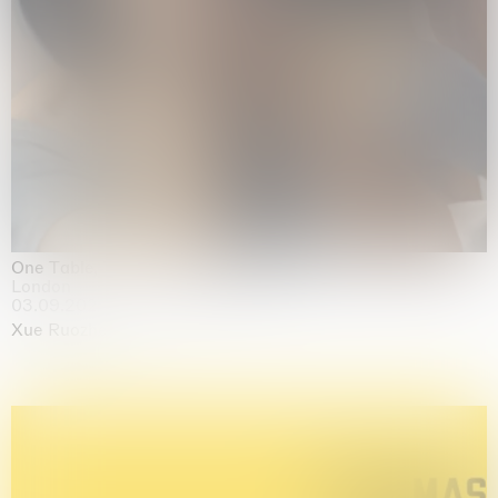
One Table, Two Chairs 一桌二椅
London
03.09.2026 | 07.10.2026
Xue Ruozhe