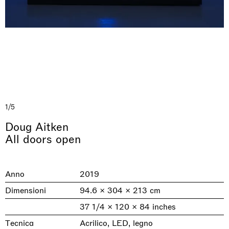
1/5
& una certa massa alla base di tutto /
Rat-A-Hum-Tat-Tat-Rat-A-Hum-Tat-
Doug Aitken
Imitation of life (Imitare la vita)
Why the Butterflies
The Land is Speaking
Awakened
One Table, Two Chairs 一桌二椅
& determined mass at the base of it all
Tat
All doors open
Skyler Chen
Nicole Wittenberg
Daisy Dodd-Noble
Hejum Bä
Xue Ruozhe
Lawrence Weiner
Xiao Guo Hui
Casa Masaccio Centro per l'Arte Contemporanea, San
MASSIMODECARLO, Hong Kong
MASSIMODECARLO London, London
Giovanni Valdarno
Mahkjip THEILMA Seoul Flagship Store, Seoul
MASSIMODECARLO, London
MASSIMODECARLO, Milano
MASSIMODECARLO Pièce Unique, Paris
Anno
2019
26.06.2026 | 07.10.2026
25.06.2026 | 21.08.2026
06.06.2026 | 20.09.2026
29.08.2026 | 05.09.2026
03.09.2026 | 07.10.2026
10.09.2026 | 10.10.2026
01.09.2026 | 12.09.2026
Dimensioni
94.6 × 304 × 213 cm
discover_more
discover_more
discover_more
discover_more
discover_more
discover_more
discover_more
prev
next
37 1/4 × 120 × 84 inches
Tecnica
Acrilico, LED, legno
Mostre in corso