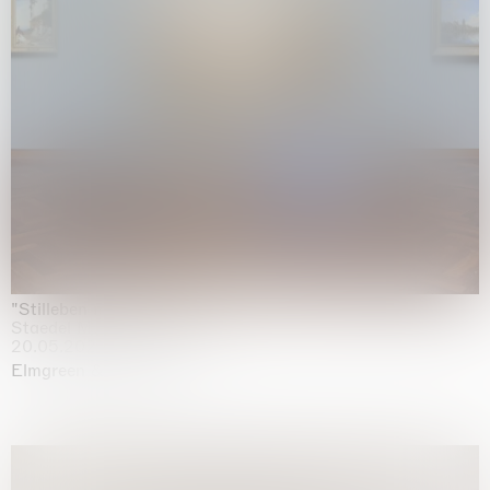
"Stilleben mit Gemüse”
Staedel Museum, Frankfurt
20.05.2026 | 17.01.2027
Elmgreen & Dragset