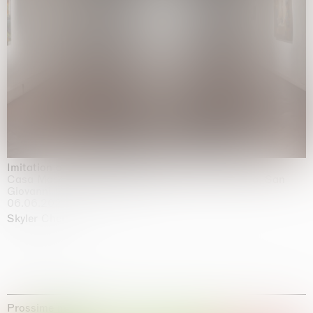
Imitation of life (Imitare la vita)
Casa Masaccio Centro per l'Arte Contemporanea, San
Giovanni Valdarno
06.06.2026 | 20.09.2026
Skyler Chen
Prossime mostre