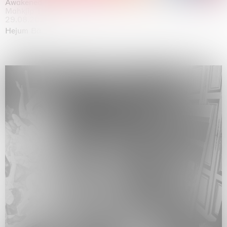
Awakened
Mahkjip THEILMA Seoul Flagship Store, Seoul
29.08.2026 | 05.09.2026
Hejum Bä