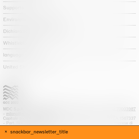
Supporto
Environmental statement
Dichiarazione di accessibilità
Whistleblowing
language :
United States / USD $
MDC S.p.A. -
viale Lombardia, 17, I-20131 Milano
- T.
+39 02 70003987
-
milano@massimodecarlo.com
Capitale sociale interamente versato: EUR 1.514.762,00 – REA 1567337
- Part. IVA / C.F. 12584550151 - Iscrizione al Registro delle imprese di
Milano n. 12584550151
snackbar_newsletter_title
website by Giga