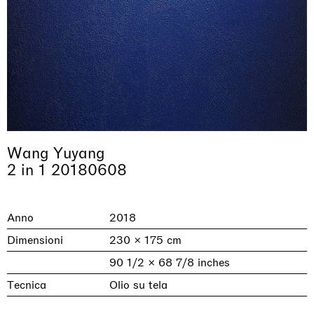
Wang Yuyang
2 in 1 20180608
& una certa massa alla base di tutto /
Rat-A-Hum-Tat-Tat-Rat-A-Hum-Tat-
Imitation of life (Imitare la vita)
Why the Butterflies
The Land is Speaking
Awakened
One Table, Two Chairs 一桌二椅
& determined mass at the base of it all
Tat
Skyler Chen
Nicole Wittenberg
Daisy Dodd-Noble
Hejum Bä
Xue Ruozhe
Lawrence Weiner
Xiao Guo Hui
Casa Masaccio Centro per l'Arte Contemporanea, San
Anno
2018
MASSIMODECARLO, Hong Kong
MASSIMODECARLO London, London
Giovanni Valdarno
Mahkjip THEILMA Seoul Flagship Store, Seoul
MASSIMODECARLO, London
MASSIMODECARLO, Milano
MASSIMODECARLO Pièce Unique, Paris
Dimensioni
230 × 175 cm
26.06.2026 | 07.10.2026
25.06.2026 | 21.08.2026
06.06.2026 | 20.09.2026
29.08.2026 | 05.09.2026
03.09.2026 | 07.10.2026
10.09.2026 | 10.10.2026
01.09.2026 | 12.09.2026
90 1/2 × 68 7/8 inches
discover_more
discover_more
discover_more
discover_more
discover_more
discover_more
discover_more
prev
next
Tecnica
Olio su tela
Mostre in corso