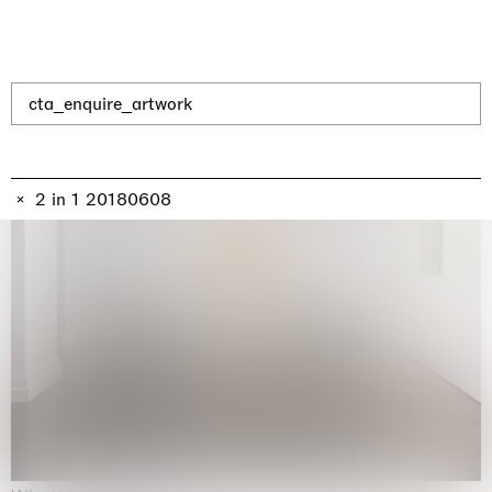
cta_enquire_artwork
2 in 1 20180608