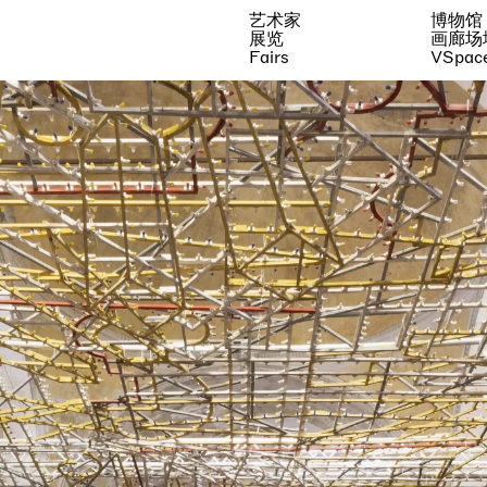
艺术家
博物馆
展览
画廊场
Fairs
VSpac