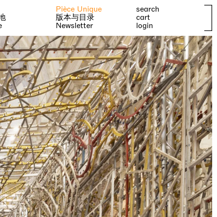
Pièce Unique
search
地
版本与目录
cart
e
Newsletter
login