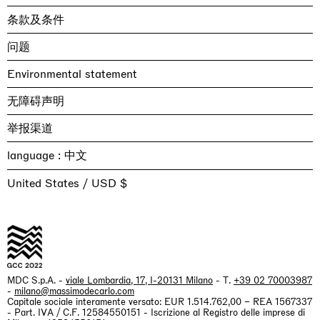
条款及条件
问题
Environmental statement
无障碍声明
举报渠道
language :
United States / USD $
MDC S.p.A. -
viale Lombardia, 17, I-20131 Milano
- T.
+39 02 70003987
-
milano@massimodecarlo.com
Capitale sociale interamente versato: EUR 1.514.762,00 – REA 1567337
- Part. IVA / C.F. 12584550151 - Iscrizione al Registro delle imprese di