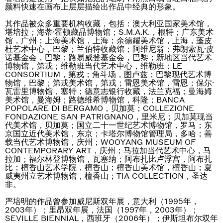
颜料快速在画布上层层描绘出作品中经典的形象。
其作品被众多重要机构收藏，包括：澳大利亚国家美术馆，
堪培拉；海蒂·霍顿藏品博物馆；S.M.A.K.，根特；广东美术
馆，广州；上海美术馆，上海；余德耀美术馆，上海，蓬皮
杜艺术中心，巴黎；兰伯特收藏馆；阿维尼翁；弗朗索瓦·皮
诺基金会，巴黎；路易威登基金会，巴黎；新地区当代艺术
博物馆，第戎；维勒班当代艺术中心，维勒班；LE
CONSORTIUM，第戎；角斗场，图卢兹；巴黎现代艺术博
物馆，巴黎；第戎美术馆，第戎；雷恩美术馆，雷恩；保尔·
瓦雷里博物馆，塞特；德意志银行收藏，法兰克福；曼海姆
美术馆，曼海姆；路德维希博物馆，科隆；BANCA
POPOLARE DI BERGAMO，贝加莫；COLLEZIONE
FONDAZIONE SAN PATRIGNANO，里米尼；贝加莫现当
代美术馆，贝加莫；国立二十一世纪艺术博物馆，罗马；东
京国立近代美术馆，东京；卡塔尔博物馆管理局，多哈；善
载当代艺术博物馆，庆州；WOOYANG MUSEUM OF
CONTEMPORARY ART，庆州；马拉加当代艺术中心，马
拉加；福尔林登博物馆，瓦塞纳；阿布扎比卢浮宫，阿布扎
比；檀香山艺术学院，檀香山；檀香山美术馆，檀香山；夏
威夷州立艺术博物馆，檀香山；TIA COLLECTION，圣达
非。
严培明的作品曾参加威尼斯双年展，意大利（1995年，
2003年）；里昂双年展，法国（1997年，2003年）；
SEVILLE BIENNIAL，西班牙（2006年）；伊斯坦布尔双年