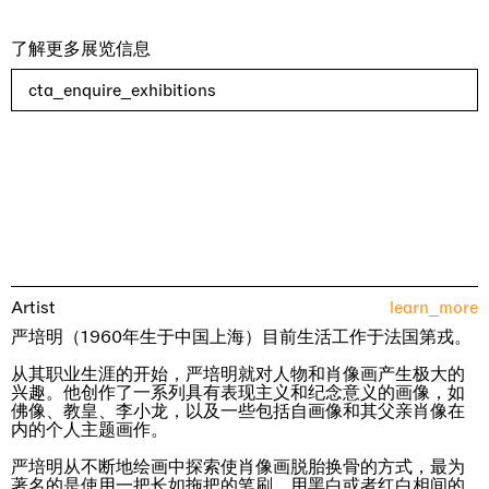
了解更多展览信息
cta_enquire_exhibitions
Artist
learn_more
严培明（1960年生于中国上海）目前生活工作于法国第戎。
从其职业生涯的开始，严培明就对人物和肖像画产生极大的
兴趣。他创作了一系列具有表现主义和纪念意义的画像，如
佛像、教皇、李小龙，以及一些包括自画像和其父亲肖像在
内的个人主题画作。
严培明从不断地绘画中探索使肖像画脱胎换骨的方式，最为
著名的是使用一把长如拖把的笔刷，用黑白或者红白相间的