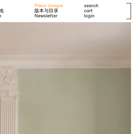
Pièce Unique
search
地
版本与目录
cart
e
Newsletter
login