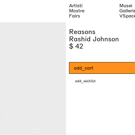
Artisti
Musei
Mostre
Galleri
Fairs
VSpac
Reasons
Rashid Johnson
$ 42
add_cart
add_wishlist