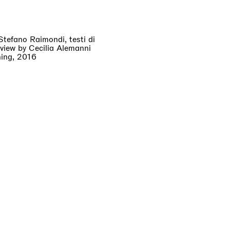
Stefano Raimondi, testi di
rview by Cecilia Alemanni
hing, 2016
ese di spedizione dipendono
ate al check-out. Gli oneri di
rni.
.