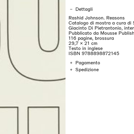
Dettagli
Rashid Johnson. Reasons
Catalogo di mostra a cura di 
Giacinto Di Pietrantonio, inte
Pubblicato da Mousse Publis
116 pagine, brossura
29,7 × 21 cm
Testo in inglese
ISBN 9788898872145
Pagamento
Spedizione
Il prezzo è IVA inclusa. Le sp
dalla località e saranno calcol
Gli ordini sono spediti in 7 gio
importazione non sono inclusi
professionist_cta