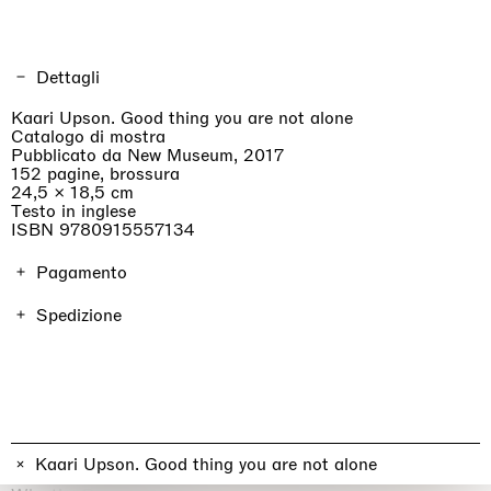
Dettagli
Kaari Upson. Good thing you are not alone
Catalogo di mostra
Pubblicato da New Museum, 2017
152 pagine, brossura
24,5 × 18,5 cm
Testo in inglese
ISBN 9780915557134
Pagamento
Il prezzo è IVA inclusa. Le spese di spedizione dipendono
Spedizione
dalla località e saranno calcolate al check-out. Gli oneri di
importazione non sono inclusi.
Gli ordini sono spediti in 7 giorni.
professionist_cta
Kaari Upson. Good thing you are not alone