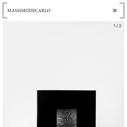
1 / 2