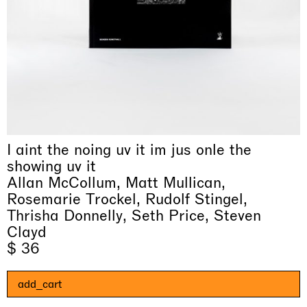
I aint the noing uv it im jus onle the
showing uv it
& una certa massa alla base di tutto /
Rat-A-Hum-Tat-Tat-Rat-A-Hum-Tat-
Imitation of life (Imitare la vita)
Allan McCollum, Matt Mullican,
Why the Butterflies
The Land is Speaking
Awakened
One Table, Two Chairs 一桌二椅
& determined mass at the base of it all
Tat
Skyler Chen
Rosemarie Trockel, Rudolf Stingel,
Nicole Wittenberg
Daisy Dodd-Noble
Hejum Bä
Xue Ruozhe
Lawrence Weiner
Xiao Guo Hui
Casa Masaccio Centro per l'Arte Contemporanea, San
Thrisha Donnelly, Seth Price, Steven
MASSIMODECARLO, Hong Kong
MASSIMODECARLO London, London
Giovanni Valdarno
Mahkjip THEILMA Seoul Flagship Store, Seoul
MASSIMODECARLO, London
MASSIMODECARLO, Milano
MASSIMODECARLO Pièce Unique, Paris
Clayd
26.06.2026 | 07.10.2026
25.06.2026 | 21.08.2026
06.06.2026 | 20.09.2026
29.08.2026 | 05.09.2026
03.09.2026 | 07.10.2026
10.09.2026 | 10.10.2026
01.09.2026 | 12.09.2026
$ 36
discover_more
discover_more
discover_more
discover_more
discover_more
discover_more
discover_more
prev
next
add_cart
Mostre in corso