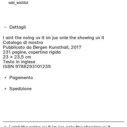
add_wishlist
Dettagli
I aint the noing uv it im jus onle the showing uv it
Catalogo di mostra
Pubblicato da Bergen Kunsthall, 2017
231 pagine, copertina rigida
23 × 23,5 cm
Testo in inglese
ISBN 9788293101239
Pagamento
Il prezzo è IVA inclusa. Le spese di spedizione dipendono
Spedizione
dalla località e saranno calcolate al check-out. Gli oneri di
importazione non sono inclusi.
Gli ordini sono spediti in 7 giorni.
professionist_cta