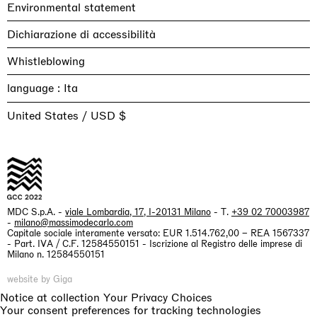
Environmental statement
Dichiarazione di accessibilità
Whistleblowing
language :
United States / USD $
MDC S.p.A. -
viale Lombardia, 17, I-20131 Milano
- T.
+39 02 70003987
-
milano@massimodecarlo.com
Capitale sociale interamente versato: EUR 1.514.762,00 – REA 1567337
- Part. IVA / C.F. 12584550151 - Iscrizione al Registro delle imprese di
Milano n. 12584550151
website by Giga
Notice at collection
Your Privacy Choices
Your consent preferences for tracking technologies