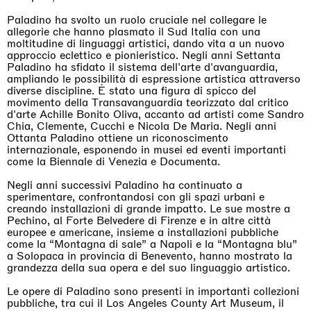
Paladino ha svolto un ruolo cruciale nel collegare le
allegorie che hanno plasmato il Sud Italia con una
moltitudine di linguaggi artistici, dando vita a un nuovo
approccio eclettico e pionieristico. Negli anni Settanta
Paladino ha sfidato il sistema dell'arte d'avanguardia,
ampliando le possibilità di espressione artistica attraverso
diverse discipline. È stato una figura di spicco del
movimento della Transavanguardia teorizzato dal critico
d'arte Achille Bonito Oliva, accanto ad artisti come Sandro
Chia, Clemente, Cucchi e Nicola De Maria. Negli anni
Ottanta Paladino ottiene un riconoscimento
internazionale, esponendo in musei ed eventi importanti
come la Biennale di Venezia e Documenta.
Negli anni successivi Paladino ha continuato a
sperimentare, confrontandosi con gli spazi urbani e
creando installazioni di grande impatto. Le sue mostre a
Pechino, al Forte Belvedere di Firenze e in altre città
europee e americane, insieme a installazioni pubbliche
come la “Montagna di sale” a Napoli e la “Montagna blu”
a Solopaca in provincia di Benevento, hanno mostrato la
grandezza della sua opera e del suo linguaggio artistico.
Le opere di Paladino sono presenti in importanti collezioni
pubbliche, tra cui il Los Angeles County Art Museum, il