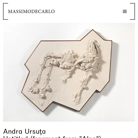
Andra Ursuţa