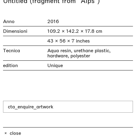
Untitled (fragment from "Alps")
Anno
2016
Dimensioni
109.2 × 142.2 × 17.8 cm
43 × 56 × 7 inches
Tecnica
Aqua resin, urethane plastic,
hardware, polyester
edition
Unique
& una certa massa alla base di tutto /
Rat-A-Hum-Tat-Tat-Rat-A-Hum-Tat-
Imitation of life (Imitare la vita)
Why the Butterflies
The Land is Speaking
Awakened
One Table, Two Chairs 一桌二椅
& determined mass at the base of it all
Tat
Skyler Chen
Nicole Wittenberg
Daisy Dodd-Noble
Hejum Bä
Xue Ruozhe
Lawrence Weiner
Xiao Guo Hui
Casa Masaccio Centro per l'Arte Contemporanea, San
MASSIMODECARLO, Hong Kong
MASSIMODECARLO London, London
Giovanni Valdarno
Mahkjip THEILMA Seoul Flagship Store, Seoul
MASSIMODECARLO, London
MASSIMODECARLO, Milano
MASSIMODECARLO Pièce Unique, Paris
26.06.2026 | 07.10.2026
25.06.2026 | 21.08.2026
06.06.2026 | 20.09.2026
29.08.2026 | 05.09.2026
03.09.2026 | 07.10.2026
10.09.2026 | 10.10.2026
01.09.2026 | 12.09.2026
cta_enquire_artwork
discover_more
discover_more
discover_more
discover_more
discover_more
discover_more
discover_more
prev
next
close
Mostre in corso