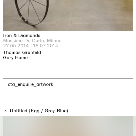
Why the Butterflies
Hong Kong
26.06.2026 | 07.10.2026
Nicole Wittenberg
Iron & Diamonds
Massimo De Carlo, Milano
27.05.2014 | 18.07.2014
Thomas Grünfeld
Gary Hume
cta_enquire_artwork
Untitled (Egg / Grey-Blue)