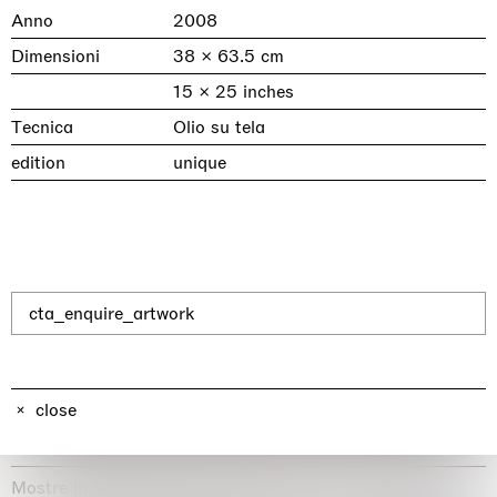
Anno
2008
Dimensioni
38 × 63.5 cm
15 × 25 inches
Tecnica
Olio su tela
edition
unique
& una certa massa alla base di tutto /
Rat-A-Hum-Tat-Tat-Rat-A-Hum-Tat-
Imitation of life (Imitare la vita)
Why the Butterflies
The Land is Speaking
Awakened
One Table, Two Chairs 一桌二椅
& determined mass at the base of it all
Tat
Skyler Chen
cta_enquire_artwork
Nicole Wittenberg
Daisy Dodd-Noble
Hejum Bä
Xue Ruozhe
Lawrence Weiner
Xiao Guo Hui
Casa Masaccio Centro per l'Arte Contemporanea, San
MASSIMODECARLO, Hong Kong
MASSIMODECARLO London, London
Giovanni Valdarno
Mahkjip THEILMA Seoul Flagship Store, Seoul
MASSIMODECARLO, London
MASSIMODECARLO, Milano
MASSIMODECARLO Pièce Unique, Paris
26.06.2026 | 07.10.2026
25.06.2026 | 21.08.2026
06.06.2026 | 20.09.2026
29.08.2026 | 05.09.2026
03.09.2026 | 07.10.2026
10.09.2026 | 10.10.2026
01.09.2026 | 12.09.2026
close
discover_more
discover_more
discover_more
discover_more
discover_more
discover_more
discover_more
prev
next
Mostre in corso