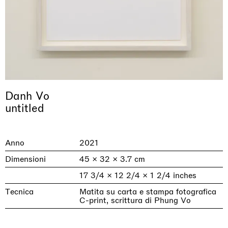
Danh Vo
untitled
& una certa massa alla base di tutto /
Rat-A-Hum-Tat-Tat-Rat-A-Hum-Tat-
Imitation of life (Imitare la vita)
Why the Butterflies
The Land is Speaking
Awakened
One Table, Two Chairs 一桌二椅
& determined mass at the base of it all
Tat
Skyler Chen
Anno
2021
Nicole Wittenberg
Daisy Dodd-Noble
Hejum Bä
Xue Ruozhe
Lawrence Weiner
Xiao Guo Hui
Casa Masaccio Centro per l'Arte Contemporanea, San
Dimensioni
45 × 32 × 3.7 cm
MASSIMODECARLO, Hong Kong
MASSIMODECARLO London, London
Giovanni Valdarno
Mahkjip THEILMA Seoul Flagship Store, Seoul
MASSIMODECARLO, London
MASSIMODECARLO, Milano
MASSIMODECARLO Pièce Unique, Paris
26.06.2026 | 07.10.2026
25.06.2026 | 21.08.2026
06.06.2026 | 20.09.2026
29.08.2026 | 05.09.2026
03.09.2026 | 07.10.2026
10.09.2026 | 10.10.2026
01.09.2026 | 12.09.2026
17 3/4 × 12 2/4 × 1 2/4 inches
Tecnica
Matita su carta e stampa fotografica
discover_more
discover_more
discover_more
discover_more
discover_more
discover_more
discover_more
prev
next
C-print, scrittura di Phung Vo
Mostre in corso