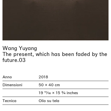
Wang Yuyang
The present, which has been faded by the
future.03
& una certa massa alla base di tutto /
Rat-A-Hum-Tat-Tat-Rat-A-Hum-Tat-
Imitation of life (Imitare la vita)
Why the Butterflies
The Land is Speaking
Awakened
One Table, Two Chairs 一桌二椅
& determined mass at the base of it all
Tat
Skyler Chen
Nicole Wittenberg
Daisy Dodd-Noble
Hejum Bä
Xue Ruozhe
Lawrence Weiner
Xiao Guo Hui
Casa Masaccio Centro per l'Arte Contemporanea, San
Anno
2018
MASSIMODECARLO, Hong Kong
MASSIMODECARLO London, London
Giovanni Valdarno
Mahkjip THEILMA Seoul Flagship Store, Seoul
MASSIMODECARLO, London
MASSIMODECARLO, Milano
MASSIMODECARLO Pièce Unique, Paris
Dimensioni
50 × 40 cm
26.06.2026 | 07.10.2026
25.06.2026 | 21.08.2026
06.06.2026 | 20.09.2026
29.08.2026 | 05.09.2026
03.09.2026 | 07.10.2026
10.09.2026 | 10.10.2026
01.09.2026 | 12.09.2026
19 11⁄16 × 15 3⁄4 inches
discover_more
discover_more
discover_more
discover_more
discover_more
discover_more
discover_more
prev
next
Tecnica
Olio su tela
Mostre in corso