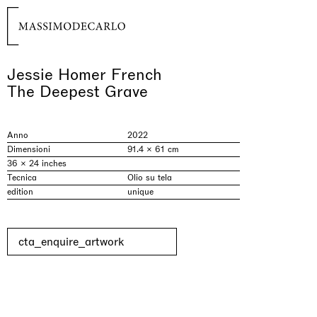
Jessie Homer French
The Deepest Grave
Anno
2022
Dimensioni
91.4 × 61 cm
36 × 24 inches
Tecnica
Olio su tela
edition
unique
cta_enquire_artwork