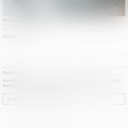
Stockholm Slides
Moderna Museet, Stockholm
04.10.2025 | 03.10.2030
Carsten Höller
Newsletter
Iscriviti alla nostra newsletter per ricevere aggiornamenti
esclusivi sui nostri artisti, sulle mostre e sulle fiere.
footer_newsletter_subscribe