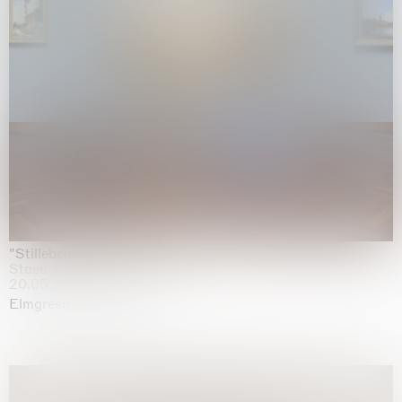
"Stilleben mit Gemüse”
Staedel Museum, Frankfurt
20.05.2026 | 17.01.2027
Elmgreen & Dragset