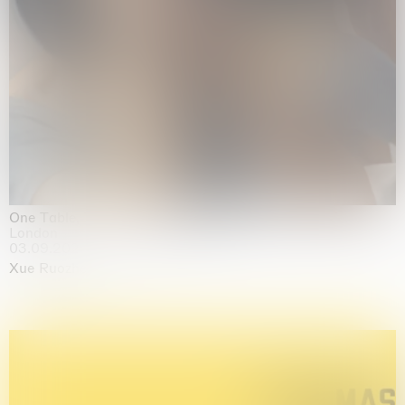
One Table, Two Chairs 一桌二椅
London
03.09.2026 | 07.10.2026
Xue Ruozhe