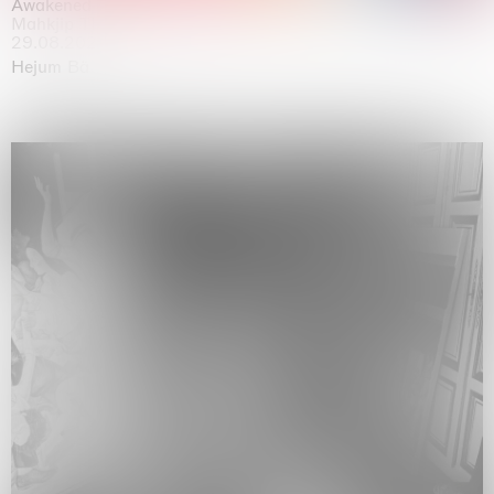
Awakened
Mahkjip THEILMA Seoul Flagship Store, Seoul
29.08.2026 | 05.09.2026
Hejum Bä