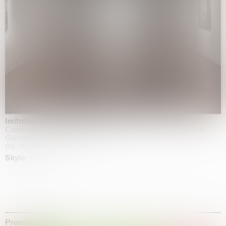
Imitation of life (Imitare la vita)
Casa Masaccio Centro per l'Arte Contemporanea, San
Giovanni Valdarno
06.06.2026 | 20.09.2026
Skyler Chen
Prossime mostre