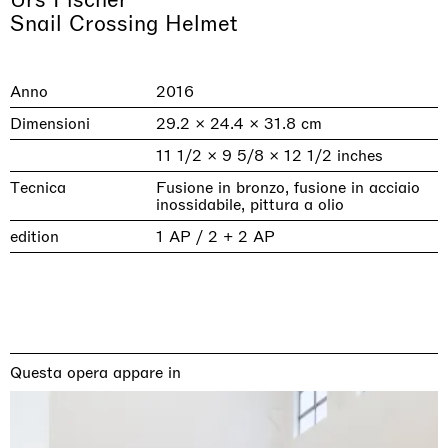
Urs Fischer
Snail Crossing Helmet
Anno
2016
Dimensioni
29.2 × 24.4 × 31.8 cm
11 1/2 × 9 5/8 × 12 1/2 inches
Tecnica
Fusione in bronzo, fusione in acciaio
inossidabile, pittura a olio
edition
1 AP / 2 + 2 AP
& una certa massa alla base di tutto /
Rat-A-Hum-Tat-Tat-Rat-A-Hum-Tat-
Imitation of life (Imitare la vita)
Why the Butterflies
The Land is Speaking
Awakened
One Table, Two Chairs 一桌二椅
& determined mass at the base of it all
Tat
Skyler Chen
Nicole Wittenberg
Daisy Dodd-Noble
Hejum Bä
Xue Ruozhe
Lawrence Weiner
Xiao Guo Hui
Casa Masaccio Centro per l'Arte Contemporanea, San
MASSIMODECARLO, Hong Kong
MASSIMODECARLO London, London
Giovanni Valdarno
Mahkjip THEILMA Seoul Flagship Store, Seoul
MASSIMODECARLO, London
MASSIMODECARLO, Milano
MASSIMODECARLO Pièce Unique, Paris
26.06.2026 | 07.10.2026
25.06.2026 | 21.08.2026
06.06.2026 | 20.09.2026
29.08.2026 | 05.09.2026
03.09.2026 | 07.10.2026
10.09.2026 | 10.10.2026
01.09.2026 | 12.09.2026
Questa opera appare in
discover_more
discover_more
discover_more
discover_more
discover_more
discover_more
discover_more
prev
next
Mostre in corso