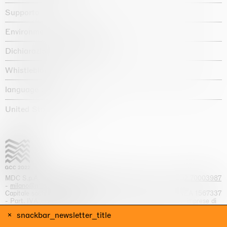
Supporto
Environmental statement
Dichiarazione di accessibilità
Whistleblowing
language :
United States / USD $
MDC S.p.A. -
viale Lombardia, 17, I-20131 Milano
- T.
+39 02 70003987
-
milano@massimodecarlo.com
Capitale sociale interamente versato: EUR 1.514.762,00 – REA 1567337
- Part. IVA / C.F. 12584550151 - Iscrizione al Registro delle imprese di
Milano n. 12584550151
snackbar_newsletter_title
website by Giga