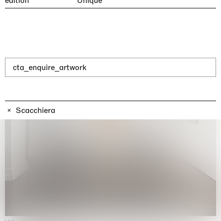
edition
Unique
cta_enquire_artwork
Scacchiera