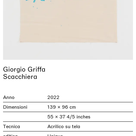
Giorgio Griffa
& una certa massa alla base di tutto /
Rat-A-Hum-Tat-Tat-Rat-A-Hum-Tat-
Scacchiera
Imitation of life (Imitare la vita)
Why the Butterflies
The Land is Speaking
Awakened
One Table, Two Chairs 一桌二椅
& determined mass at the base of it all
Tat
Skyler Chen
Nicole Wittenberg
Daisy Dodd-Noble
Hejum Bä
Xue Ruozhe
Lawrence Weiner
Xiao Guo Hui
Casa Masaccio Centro per l'Arte Contemporanea, San
Anno
2022
MASSIMODECARLO, Hong Kong
MASSIMODECARLO London, London
Giovanni Valdarno
Mahkjip THEILMA Seoul Flagship Store, Seoul
MASSIMODECARLO, London
MASSIMODECARLO, Milano
MASSIMODECARLO Pièce Unique, Paris
26.06.2026 | 07.10.2026
25.06.2026 | 21.08.2026
06.06.2026 | 20.09.2026
29.08.2026 | 05.09.2026
03.09.2026 | 07.10.2026
10.09.2026 | 10.10.2026
01.09.2026 | 12.09.2026
Dimensioni
139 × 96 cm
discover_more
discover_more
discover_more
discover_more
discover_more
discover_more
discover_more
55 × 37 4/5 inches
prev
next
Tecnica
Acrilico su tela
Mostre in corso