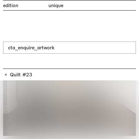
edition
unique
cta_enquire_artwork
Quilt #23