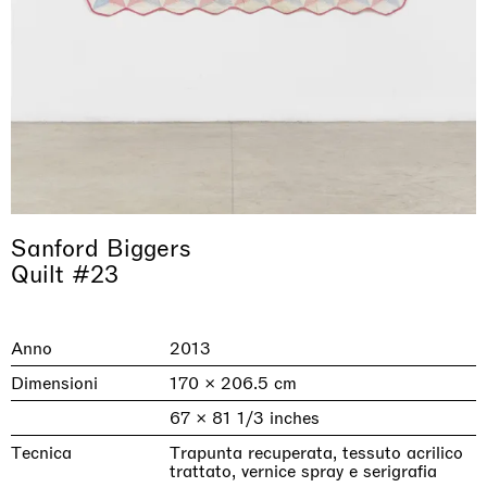
Sanford Biggers
& una certa massa alla base di tutto /
Rat-A-Hum-Tat-Tat-Rat-A-Hum-Tat-
Quilt #23
Imitation of life (Imitare la vita)
Why the Butterflies
The Land is Speaking
Awakened
One Table, Two Chairs 一桌二椅
& determined mass at the base of it all
Tat
Skyler Chen
Nicole Wittenberg
Daisy Dodd-Noble
Hejum Bä
Xue Ruozhe
Lawrence Weiner
Xiao Guo Hui
Casa Masaccio Centro per l'Arte Contemporanea, San
Anno
2013
MASSIMODECARLO, Hong Kong
MASSIMODECARLO London, London
Giovanni Valdarno
Mahkjip THEILMA Seoul Flagship Store, Seoul
MASSIMODECARLO, London
MASSIMODECARLO, Milano
MASSIMODECARLO Pièce Unique, Paris
26.06.2026 | 07.10.2026
25.06.2026 | 21.08.2026
06.06.2026 | 20.09.2026
29.08.2026 | 05.09.2026
03.09.2026 | 07.10.2026
10.09.2026 | 10.10.2026
01.09.2026 | 12.09.2026
Dimensioni
170 × 206.5 cm
discover_more
discover_more
discover_more
discover_more
discover_more
discover_more
discover_more
67 × 81 1/3 inches
prev
next
Tecnica
Trapunta recuperata, tessuto acrilico
trattato, vernice spray e serigrafia
Mostre in corso