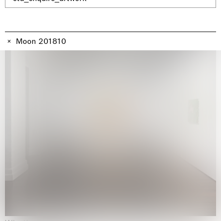
Moon 201810