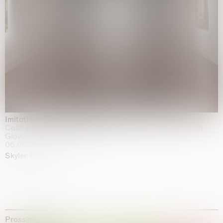
Imitation of life (Imitare la vita)
Casa Masaccio Centro per l'Arte Contemporanea, San
Giovanni Valdarno
06.06.2026 | 20.09.2026
Skyler Chen
Prossime mostre