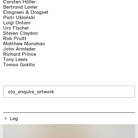
Why the Butterflies
Carsten Höller
Hong Kong
Bertrand Lavier
26.06.2026 | 07.10.2026
Elmgreen & Dragset
Piotr Uklański
Nicole Wittenberg
Luigi Ontani
Urs Fischer
Steven Claydon
Rob Pruitt
Matthew Monahan
John Armleder
Richard Prince
Tony Lewis
Tomoo Gokita
cta_enquire_artwork
Leg