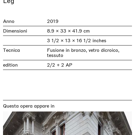
Leg
Anno
2019
Dimensioni
8.9 × 33 × 41.9 cm
3 1/2 × 13 × 16 1/2 inches
Tecnica
Fusione in bronzo, vetro dicroico,
tessuto
edition
2/2 + 2 AP
& una certa massa alla base di tutto /
Rat-A-Hum-Tat-Tat-Rat-A-Hum-Tat-
Imitation of life (Imitare la vita)
Why the Butterflies
The Land is Speaking
Awakened
One Table, Two Chairs 一桌二椅
& determined mass at the base of it all
Tat
Skyler Chen
Nicole Wittenberg
Daisy Dodd-Noble
Hejum Bä
Xue Ruozhe
Lawrence Weiner
Xiao Guo Hui
Casa Masaccio Centro per l'Arte Contemporanea, San
MASSIMODECARLO, Hong Kong
MASSIMODECARLO London, London
Giovanni Valdarno
Mahkjip THEILMA Seoul Flagship Store, Seoul
MASSIMODECARLO, London
MASSIMODECARLO, Milano
MASSIMODECARLO Pièce Unique, Paris
26.06.2026 | 07.10.2026
25.06.2026 | 21.08.2026
06.06.2026 | 20.09.2026
29.08.2026 | 05.09.2026
03.09.2026 | 07.10.2026
10.09.2026 | 10.10.2026
01.09.2026 | 12.09.2026
Questa opera appare in
discover_more
discover_more
discover_more
discover_more
discover_more
discover_more
discover_more
prev
next
Mostre in corso