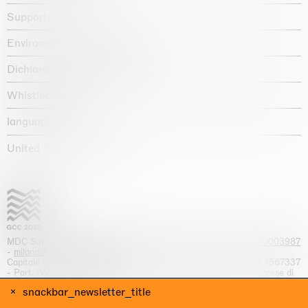
Supporto
Environmental statement
Dichiarazione di accessibilità
Whistleblowing
language :
United States / USD $
MDC S.p.A. -
viale Lombardia, 17, I-20131 Milano
- T.
+39 02 70003987
-
milano@massimodecarlo.com
Capitale sociale interamente versato: EUR 1.514.762,00 – REA 1567337
- Part. IVA / C.F. 12584550151 - Iscrizione al Registro delle imprese di
Milano n. 12584550151
snackbar_newsletter_title
website by Giga