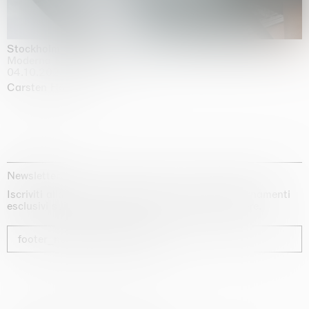
Stockholm Slides
Moderna Museet, Stockholm
04.10.2025 | 03.10.2030
Carsten Höller
Newsletter
Iscriviti alla nostra newsletter per ricevere aggiornamenti
esclusivi sui nostri artisti, sulle mostre e sulle fiere.
footer_newsletter_subscribe