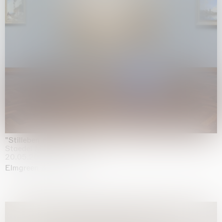
"Stilleben mit Gemüse”
Staedel Museum, Frankfurt
20.05.2026 | 17.01.2027
Elmgreen & Dragset