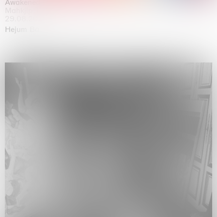
Awakened
Mahkjip THEILMA Seoul Flagship Store, Seoul
29.08.2026 | 05.09.2026
Hejum Bä