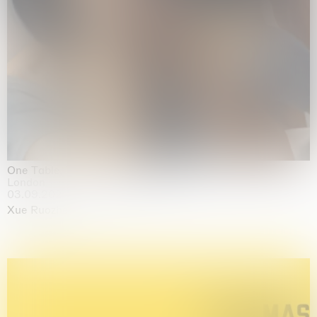
One Table, Two Chairs 一桌二椅
London
03.09.2026 | 07.10.2026
Xue Ruozhe