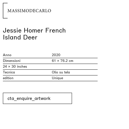
Jessie Homer French
Island Deer
Anno
2020
Dimensioni
61 × 76.2 cm
24 × 30 inches
Tecnica
Olio su tela
edition
Unique
cta_enquire_artwork