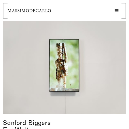
Sanford Biggers