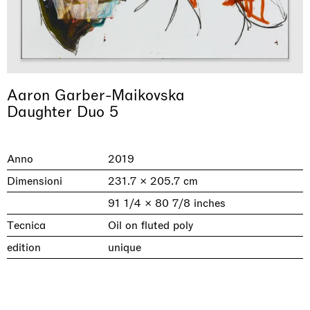
Aaron Garber-Maikovska
Daughter Duo 5
Anno
2019
& una certa massa alla base di tutto /
Rat-A-Hum-Tat-Tat-Rat-A-Hum-Tat-
Imitation of life (Imitare la vita)
Dimensioni
231.7 × 205.7 cm
Why the Butterflies
The Land is Speaking
Awakened
One Table, Two Chairs 一桌二椅
& determined mass at the base of it all
Tat
Skyler Chen
Nicole Wittenberg
Daisy Dodd-Noble
Hejum Bä
Xue Ruozhe
Lawrence Weiner
Xiao Guo Hui
91 1/4 × 80 7/8 inches
Casa Masaccio Centro per l'Arte Contemporanea, San
MASSIMODECARLO, Hong Kong
MASSIMODECARLO London, London
Giovanni Valdarno
Mahkjip THEILMA Seoul Flagship Store, Seoul
MASSIMODECARLO, London
MASSIMODECARLO, Milano
MASSIMODECARLO Pièce Unique, Paris
Tecnica
Oil on fluted poly
26.06.2026 | 07.10.2026
25.06.2026 | 21.08.2026
06.06.2026 | 20.09.2026
29.08.2026 | 05.09.2026
03.09.2026 | 07.10.2026
10.09.2026 | 10.10.2026
01.09.2026 | 12.09.2026
edition
unique
discover_more
discover_more
discover_more
discover_more
discover_more
discover_more
discover_more
prev
next
Mostre in corso