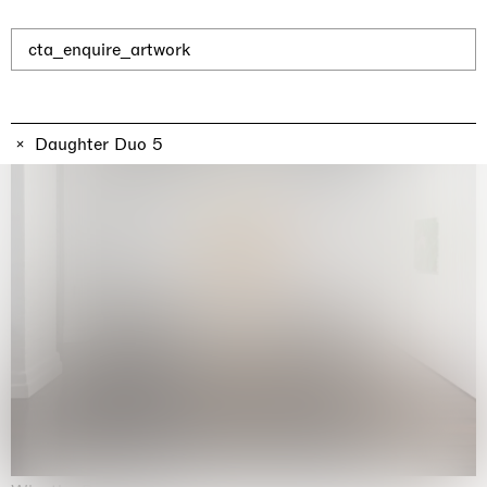
cta_enquire_artwork
Daughter Duo 5