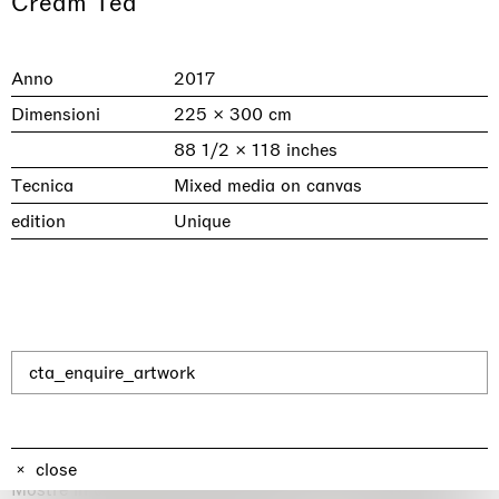
Cream Tea
Anno
2017
Dimensioni
225 × 300 cm
88 1/2 × 118 inches
Tecnica
Mixed media on canvas
edition
Unique
& una certa massa alla base di tutto /
Rat-A-Hum-Tat-Tat-Rat-A-Hum-Tat-
Imitation of life (Imitare la vita)
Why the Butterflies
The Land is Speaking
Awakened
One Table, Two Chairs 一桌二椅
& determined mass at the base of it all
Tat
Skyler Chen
Nicole Wittenberg
Daisy Dodd-Noble
Hejum Bä
Xue Ruozhe
Lawrence Weiner
Xiao Guo Hui
Casa Masaccio Centro per l'Arte Contemporanea, San
MASSIMODECARLO, Hong Kong
MASSIMODECARLO London, London
Giovanni Valdarno
Mahkjip THEILMA Seoul Flagship Store, Seoul
MASSIMODECARLO, London
MASSIMODECARLO, Milano
MASSIMODECARLO Pièce Unique, Paris
cta_enquire_artwork
26.06.2026 | 07.10.2026
25.06.2026 | 21.08.2026
06.06.2026 | 20.09.2026
29.08.2026 | 05.09.2026
03.09.2026 | 07.10.2026
10.09.2026 | 10.10.2026
01.09.2026 | 12.09.2026
discover_more
discover_more
discover_more
discover_more
discover_more
discover_more
discover_more
prev
next
close
Mostre in corso