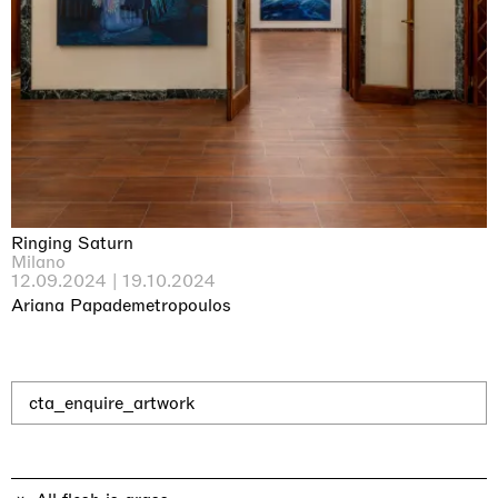
Why the Butterflies
Hong Kong
26.06.2026 | 07.10.2026
Nicole Wittenberg
Ringing Saturn
Milano
12.09.2024 | 19.10.2024
Ariana Papademetropoulos
cta_enquire_artwork