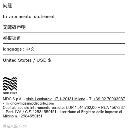
问题
Environmental statement
无障碍声明
举报渠道
language :
United States / USD $
MDC S.p.A. -
viale Lombardia, 17, I-20131 Milano
- T.
+39 02 70003987
-
milano@massimodecarlo.com
Capitale sociale interamente versato: EUR 1.514.762,00 – REA 1567337
- Part. IVA / C.F. 12584550151 - Iscrizione al Registro delle imprese di
Milano n. 12584550151
网站来源 Giga