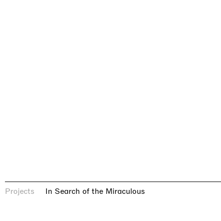
In Search of the Miraculous
Projects
In Search of the Miraculous