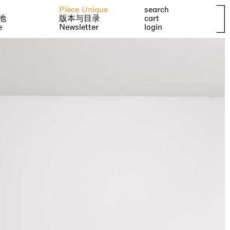
Pièce Unique
search
地
版本与目录
cart
e
Newsletter
login