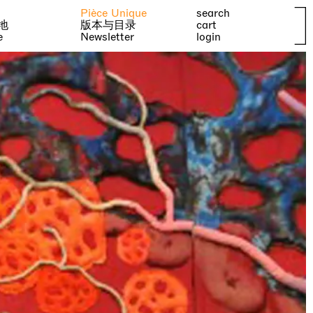
Pièce Unique
search
地
版本与目录
cart
e
Newsletter
login