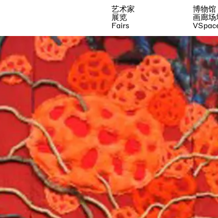
艺术家
博物馆
展览
画廊场
Fairs
VSpac