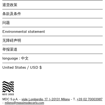
退货政策
条款及条件
问题
Environmental statement
无障碍声明
举报渠道
language :
United States / USD $
MDC S.p.A. -
viale Lombardia, 17, I-20131 Milano
- T.
+39 02 70003987
-
milano@massimodecarlo.com