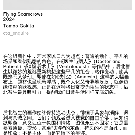
Flying Scarecrows
2024
Tomoo Gokita
cta_enquire
在这组新作中，艺术家以日常为起点：普通的动作、平凡的
场景和看似熟悉的角色。在《医生与病人》（Doctor and
Patient）或《腹语术士》（Ventriloquist）等作品中，后北智
生以微妙的荒诞重新构想这些平凡的组合，略作变动，使其
既熟悉又梦幻。即使在如《失忆》（Amnesia）这样的大幅画
布上，题材也呈现悬浮感，既个人化又奇异地泛泛，就像边
缘模糊的既视感。正是在这种将日常变为陌生的状态中，后
北智生最具吸引力：提醒我们日常生活同样充满幻象。
后北智生的画作始终保持流动状态，徘徊于具象与消解、讽
刺与真诚之间。它们引领观者进入视觉的自由坠落，认知稍
纵即逝，意义让位于氛围和情绪。图像永远不固定；它是需
要被质疑、变形，甚至“去学”的东西。持久的不是面孔，而
是印象；不是主体，而是它留下的痕迹。