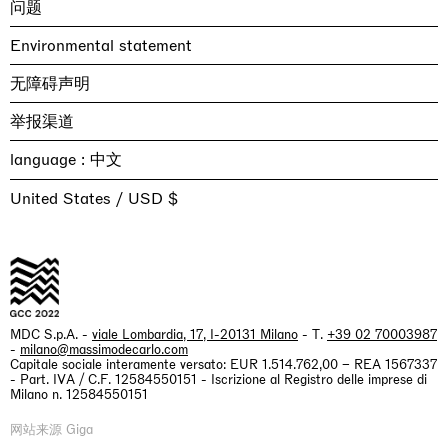
问题
Environmental statement
无障碍声明
举报渠道
language :
United States / USD $
MDC S.p.A. -
viale Lombardia, 17, I-20131 Milano
- T.
+39 02 70003987
-
milano@massimodecarlo.com
Capitale sociale interamente versato: EUR 1.514.762,00 – REA 1567337
- Part. IVA / C.F. 12584550151 - Iscrizione al Registro delle imprese di
Milano n. 12584550151
网站来源 Giga