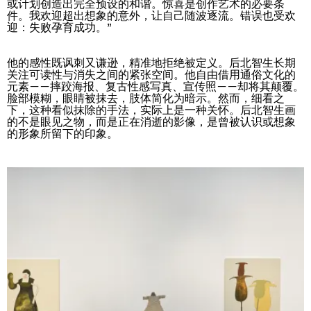
或计划创造出完全预设的和谐。惊喜是创作艺术的必要条
件。我欢迎超出想象的意外，让自己随波逐流。错误也受欢
迎：失败孕育成功。”
他的感性既讽刺又谦逊，精准地拒绝被定义。后北智生长期
关注可读性与消失之间的紧张空间。他自由借用通俗文化的
元素——摔跤海报、复古性感写真、宣传照——却将其颠覆。
脸部模糊，眼睛被抹去，肢体简化为暗示。然而，细看之
下，这种看似抹除的手法，实际上是一种关怀。后北智生画
的不是眼见之物，而是正在消逝的影像，是曾被认识或想象
的形象所留下的印象。