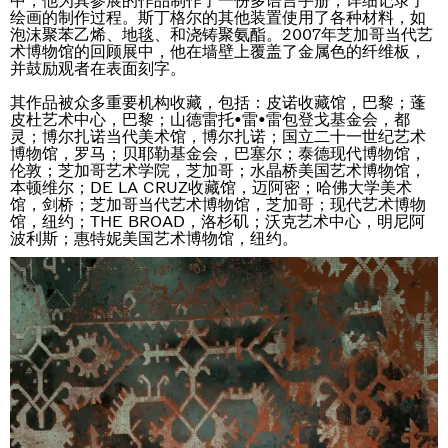
中，他为其参展的作品制作了一份多语言手册，详细记录了
绘画的制作过程。斯丁格尔的其他装置使用了各种材料，如
泡沫聚苯乙烯、地毯、和浇铸聚氨酯。2007年芝加哥当代艺
术博物馆的回顾展中，他在墙壁上覆盖了金属色的纤维板，
并鼓励观者在表面刻字。
其作品被众多重要机构收藏，包括：皮诺收藏馆，巴黎；蓬
皮杜艺术中心，巴黎；山德雷托•雷•雷包登戈基金会，都
灵；博尔扎诺当代美术馆，博尔扎诺；国立二十一世纪艺术
博物馆，罗马；贝耶勒基金会，巴塞尔；泰德现代博物馆，
伦敦；芝加哥艺术学院，芝加哥；水晶桥美国艺术博物馆，
本顿维尔；DE LA CRUZ收藏馆，迈阿密；哈佛大学美术
馆，剑桥；芝加哥当代艺术博物馆，芝加哥；现代艺术博物
馆，纽约；THE BROAD，洛杉矶；沃克艺术中心，明尼阿
波利斯；惠特妮美国艺术博物馆，纽约。