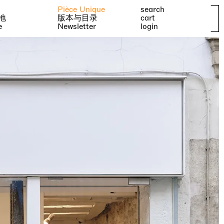
Pièce Unique
search
地
版本与目录
cart
e
Newsletter
login