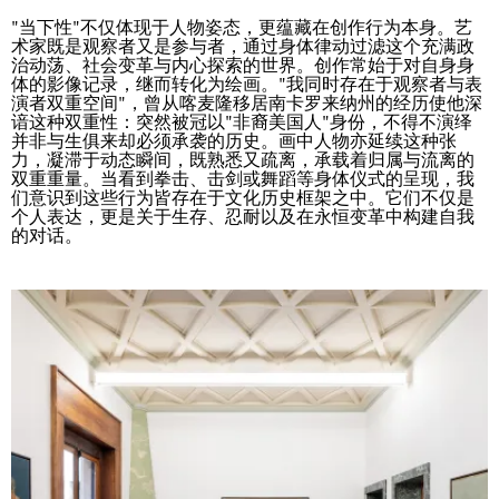
"当下性"不仅体现于人物姿态，更蕴藏在创作行为本身。艺
术家既是观察者又是参与者，通过身体律动过滤这个充满政
治动荡、社会变革与内心探索的世界。创作常始于对自身身
体的影像记录，继而转化为绘画。"我同时存在于观察者与表
演者双重空间"，曾从喀麦隆移居南卡罗来纳州的经历使他深
谙这种双重性：突然被冠以"非裔美国人"身份，不得不演绎
并非与生俱来却必须承袭的历史。画中人物亦延续这种张
力，凝滞于动态瞬间，既熟悉又疏离，承载着归属与流离的
双重重量。当看到拳击、击剑或舞蹈等身体仪式的呈现，我
们意识到这些行为皆存在于文化历史框架之中。它们不仅是
个人表达，更是关于生存、忍耐以及在永恒变革中构建自我
的对话。