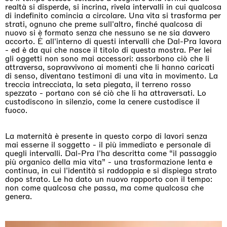
realtà si disperde, si incrina, rivela intervalli in cui qualcosa
di indefinito comincia a circolare. Una vita si trasforma per
strati, ognuno che preme sull'altro, finché qualcosa di
nuovo si è formato senza che nessuno se ne sia davvero
accorto. È all'interno di questi intervalli che Dal-Pra lavora
- ed è da qui che nasce il titolo di questa mostra. Per lei
gli oggetti non sono mai accessori: assorbono ciò che li
attraversa, sopravvivono ai momenti che li hanno caricati
di senso, diventano testimoni di una vita in movimento. La
treccia intrecciata, la seta piegata, il terreno rosso
spezzato - portano con sé ciò che li ha attraversati. Lo
custodiscono in silenzio, come la cenere custodisce il
fuoco.
La maternità è presente in questo corpo di lavori senza
mai esserne il soggetto - il più immediato e personale di
quegli intervalli. Dal-Pra l'ha descritta come “il passaggio
più organico della mia vita” - una trasformazione lenta e
continua, in cui l'identità si raddoppia e si dispiega strato
dopo strato. Le ha dato un nuovo rapporto con il tempo:
non come qualcosa che passa, ma come qualcosa che
genera.