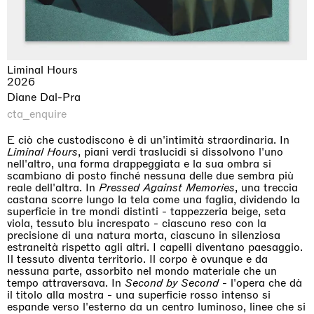
Liminal Hours
2026
Diane Dal-Pra
cta_enquire
E ciò che custodiscono è di un'intimità straordinaria. In
Liminal Hours
, piani verdi traslucidi si dissolvono l'uno
nell'altro, una forma drappeggiata e la sua ombra si
scambiano di posto finché nessuna delle due sembra più
reale dell'altra. In
Pressed Against Memories
, una treccia
castana scorre lungo la tela come una faglia, dividendo la
superficie in tre mondi distinti - tappezzeria beige, seta
viola, tessuto blu increspato - ciascuno reso con la
precisione di una natura morta, ciascuno in silenziosa
estraneità rispetto agli altri. I capelli diventano paesaggio.
Il tessuto diventa territorio. Il corpo è ovunque e da
nessuna parte, assorbito nel mondo materiale che un
tempo attraversava. In
Second by Second
- l'opera che dà
il titolo alla mostra - una superficie rosso intenso si
espande verso l'esterno da un centro luminoso, linee che si