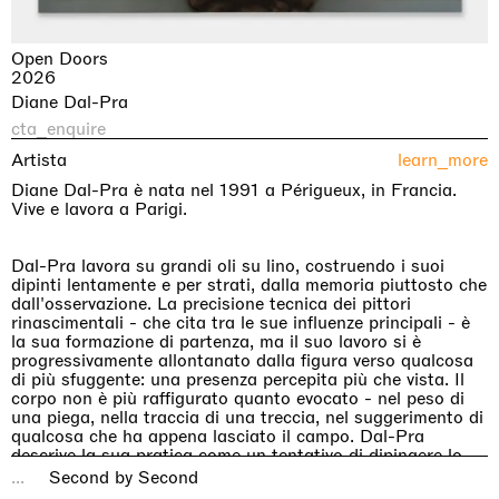
Open Doors
2026
Diane Dal-Pra
cta_enquire
Artista
learn_more
Diane Dal-Pra è nata nel 1991 a Périgueux, in Francia.
Vive e lavora a Parigi.
Dal-Pra lavora su grandi oli su lino, costruendo i suoi
dipinti lentamente e per strati, dalla memoria piuttosto che
dall'osservazione. La precisione tecnica dei pittori
rinascimentali - che cita tra le sue influenze principali - è
la sua formazione di partenza, ma il suo lavoro si è
progressivamente allontanato dalla figura verso qualcosa
di più sfuggente: una presenza percepita più che vista. Il
corpo non è più raffigurato quanto evocato - nel peso di
una piega, nella traccia di una treccia, nel suggerimento di
qualcosa che ha appena lasciato il campo. Dal-Pra
descrive la sua pratica come un tentativo di dipingere lo
stato intermedio - quello spazio in cui un'immagine non è
...
Second by Second
mai del tutto formata né del tutto dissolta, in cui il tempo