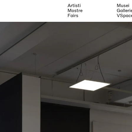
Artisti
Musei
Mostre
Galleri
Fairs
VSpac