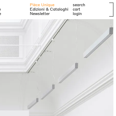
Pièce Unique
search
e
Edizioni & Cataloghi
cart
e
Newsletter
login